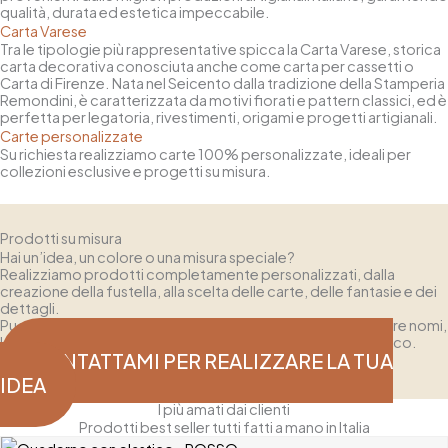
qualità, durata ed estetica impeccabile.
Carta Varese
Tra le tipologie più rappresentative spicca la Carta Varese, storica
carta decorativa conosciuta anche come carta per cassetti o
Carta di Firenze. Nata nel Seicento dalla tradizione della Stamperia
Remondini, è caratterizzata da motivi fiorati e pattern classici, ed è
perfetta per legatoria, rivestimenti, origami e progetti artigianali.
Carte personalizzate
Su richiesta realizziamo carte 100% personalizzate, ideali per
collezioni esclusive e progetti su misura.
Prodotti su misura
Hai un’idea, un colore o una misura speciale?
Realizziamo prodotti completamente personalizzati, dalla
creazione della fustella, alla scelta delle carte, delle fantasie e dei
dettagli.
Puoi richiedere scatole e contenitori su misura, o aggiungere nomi,
loghi o dediche personalizzate per un risultato davvero unico.
CONTATTAMI PER REALIZZARE LA TUA
IDEA
I più amati dai clienti
Prodotti best seller tutti fatti a mano in Italia