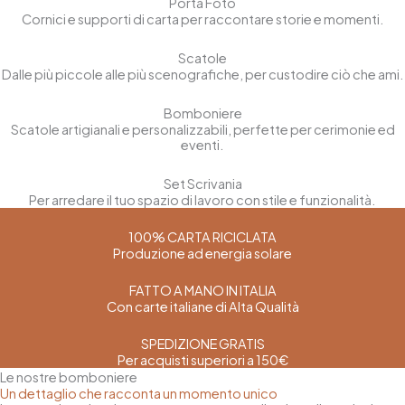
Porta Foto
Cornici e supporti di carta per raccontare storie e momenti.
Scatole
Dalle più piccole alle più scenografiche, per custodire ciò che ami.
Bomboniere
Scatole artigianali e personalizzabili, perfette per cerimonie ed
eventi.
Set Scrivania
Per arredare il tuo spazio di lavoro con stile e funzionalità.
100% CARTA RICICLATA
Produzione ad energia solare
FATTO A MANO IN ITALIA
Con carte italiane di Alta Qualità
SPEDIZIONE GRATIS
Per acquisti superiori a 150€
Le nostre bomboniere
Un dettaglio che racconta un momento unico