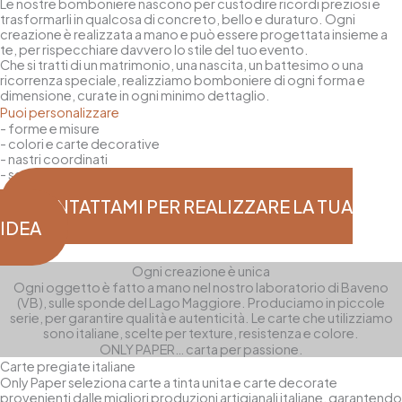
Le nostre bomboniere nascono per custodire ricordi preziosi e
trasformarli in qualcosa di concreto, bello e duraturo. Ogni
creazione è realizzata a mano e può essere progettata insieme a
te, per rispecchiare davvero lo stile del tuo evento.
Che si tratti di un matrimonio, una nascita, un battesimo o una
ricorrenza speciale, realizziamo bomboniere di ogni forma e
dimensione, curate in ogni minimo dettaglio.
Puoi personalizzare
- forme e misure
- colori e carte decorative
- nastri coordinati
- sacchetti porta confetti
- Iniziali, nomi o date incise
CONTATTAMI PER REALIZZARE LA TUA
IDEA
Ogni creazione è unica
Ogni oggetto è fatto a mano nel nostro laboratorio di Baveno
(VB), sulle sponde del Lago Maggiore. Produciamo in piccole
serie, per garantire qualità e autenticità. Le carte che utilizziamo
sono italiane, scelte per texture, resistenza e colore.
ONLY PAPER… carta per passione.
Carte pregiate italiane
Only Paper seleziona carte a tinta unita e carte decorate
provenienti dalle migliori produzioni artigianali italiane, garantendo