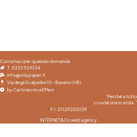
Contattaci per qualsiasi domanda
T. 0323 924334
info@onlypaper.it
Via degli Scalpellini 10 – Baveno (VB)
by Cartotecnica Effeci
“Perché a tutto
ci vuole una scatola.”
P.I. 01129250039
INTERNET&Co web agency